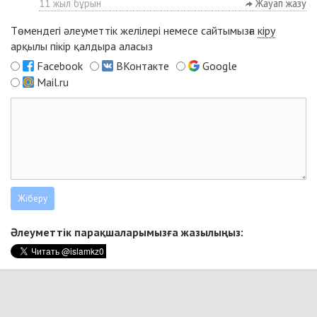
11 жыл бұрын
Жауап жазу
Төмендегі әлеуметтік желілері немесе сайтымызға
кіру
арқылы пікір қалдыра аласыз
Facebook
ВКонтакте
Google
Mail.ru
Әлеуметтік парақшаларымызға жазылыңыз: