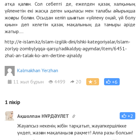
атқа қалған. Сол себепті де, ежелден қазақ халқының
үйленетін екі жасқа деген ықыласы мен талабы айырықша
жоғары болған. Осыдан келіп шығатын «үйлену оңай, үй болу
қиын» деп келетін қазақ мақалының да тамыры әріде
жатыр....
http://e-islam.kz/islam-izgilik-dini/ishki-kategoriyalar/islam-
zorlyq-zombylyqqa-qarsy/radikaldyq-agymdar/item/6451-
zhal-an-talak-ko-am-dertine-ajnaldy
Kalmakhan Yerzhan
11 жыл бұрын
4499
20
5
+6
1
пікір
Ақшолпан НҰРДӘУЛЕТ
+2
Жауапсыз некенің жібін тарқатып, жауапкершілікке
үндеп, жазған мақалаңызға рақмет! Алла разы болсын!