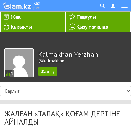
қаз
рус
Жаңа
Таңдаулы
Қызықты
Қызу талқыда
Kalmakhan Yerzhan
@kalmakhan
0
ЖАЛҒАН «ТАЛАҚ» ҚОҒАМ ДЕРТІНЕ
АЙНАЛДЫ