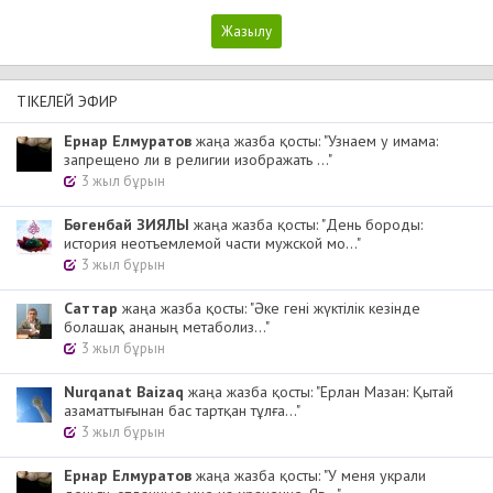
ТІКЕЛЕЙ ЭФИР
Ернар Елмуратов
жаңа жазба қосты: "Узнаем у имама:
запрещено ли в религии изображать ..."
3 жыл бұрын
Бөгенбай ЗИЯЛЫ
жаңа жазба қосты: "День бороды:
история неотъемлемой части мужской мо..."
3 жыл бұрын
Cаттар
жаңа жазба қосты: "Әке гені жүктілік кезінде
болашақ ананың метаболиз..."
3 жыл бұрын
Nurqanat Baizaq
жаңа жазба қосты: "Ерлан Мазан: Қытай
азаматтығынан бас тартқан тұлға..."
3 жыл бұрын
Ернар Елмуратов
жаңа жазба қосты: "У меня украли