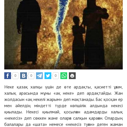
0
0
0
Неке қазақ халқы үшін де өте ардақты, қасиетті ұғым,
халық арасында мұны «ақ неке» деп ардақтайды. Жан
жолдасын «ақ некелі жарым» деп мақтанады. Бас қосқан ер
мен әйелдің міндетті түрде көпшілік алдында некесі
қиылады. Некесі қиылмай, қосылған адамдарды халық
«некесіз» деп сөккен және оларға салқын қараған. Олардың
балалары да «шата» немесе «некесіз туған» деген жаман