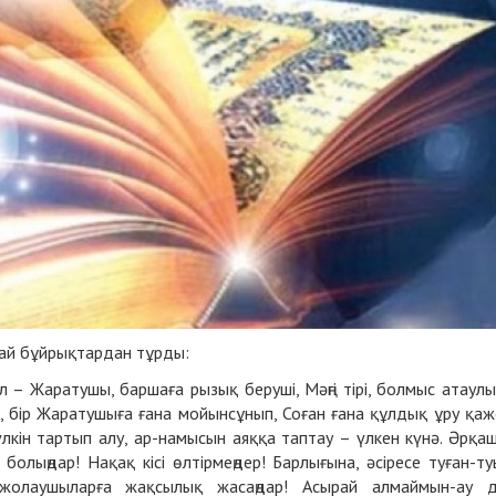
адай бұйрықтардан тұрды:
л – Жаратушы, баршаға рызық беруші, Мәңгі тірі, болмыс атаулы
с, бір Жаратушыға ғана мойынсұнып, Соған ғана құлдық ұру қаж
үлкін тартып алу, ар-намысын аяққа таптау – үлкен күнә. Әрқа
болыңдар! Нақақ кісі өлтірмеңдер! Барлығына, әсіресе туған-ту
жолаушыларға жақсылық жасаңдар! Асырай алмаймын-ау 