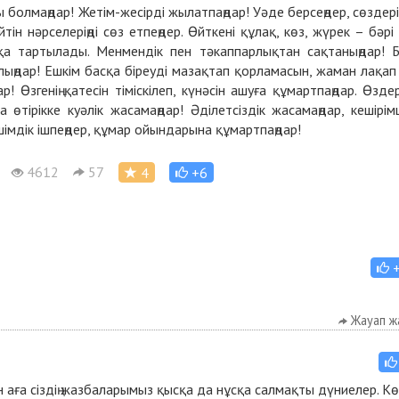
болмаңдар! Жетім-жесірді жылатпаңдар! Уәде берсеңдер, сөздері
ін нәрселеріңді сөз етпеңдер. Өйткені құлақ, көз, жүрек – бәрі
а тартылады. Менмендік пен тәкаппарлықтан сақтаныңдар! Б
болыңдар! Ешкім басқа біреуді мазақтап қорламасын, жаман лақап
Өзгенің қатесін тіміскілеп, күнәсін ашуға құмартпаңдар. Өздері
өтірікке куәлік жасамаңдар! Әділетсіздік жасамаңдар, кешірім
імдік ішпеңдер, құмар ойындарына құмартпаңдар!
4612
57
4
+6
Жауап ж
хан аға сіздің жазбаларымыз қысқа да нұсқа салмақты дүниелер. К