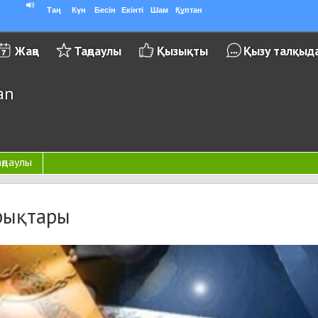
Таң
Күн
Бесін
Екінті
Шам
Құптан
Жаңа
Таңдаулы
Қызықты
Қызу талқыд
an
аңдаулы
йрықтары