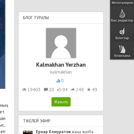
Фотогалерея
БЛОГ ТУРАЛЫ
Бас редактор
Блогтар
Кітапхана
Kalmakhan Yerzhan
kalmakhan
0
19403
20
94
249
49
ның
ет.
шан
ТІКЕЛЕЙ ЭФИР
ыс,
деп
Ернар Елмуратов
жаңа жазба