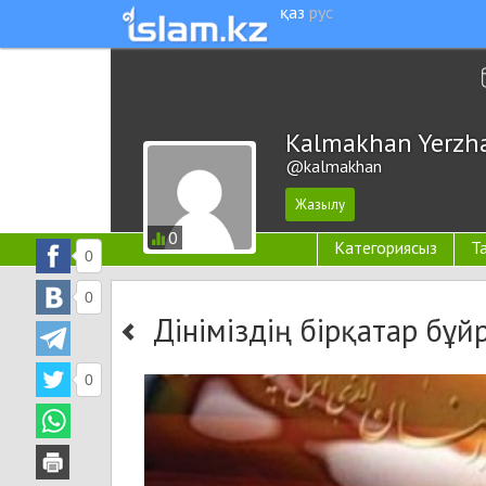
қаз
рус
Kalmakhan Yerzh
@kalmakhan
0
Категориясыз
Т
0
0
Дініміздің бірқатар бұ
0