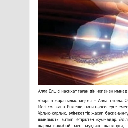
Алла Елшісі насихаттаған дін негізінен мын
«Барша жаратылыстың егесі – Алла тағала. О
Иесі сол ғана. Ендеше, пәни нәрселерге еме
Ұрлық-қарлық, әлімжеттік жасап басқаның м
шындықты айтып, өтіріктен жуымаңдар. Әділ 
жарлы-жақыбай мен мұқтаж жандарға, 