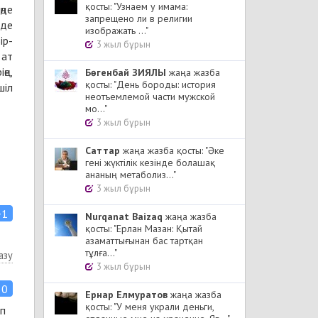
қосты: "Узнаем у имама:
ңде
запрещено ли в религии
 де
изображать ..."
ір-
3 жыл бұрын
 ат
ңе,
Бөгенбай ЗИЯЛЫ
жаңа жазба
қосты: "День бороды: история
шіл
неотъемлемой части мужской
мо..."
3 жыл бұрын
Cаттар
жаңа жазба қосты: "Әке
гені жүктілік кезінде болашақ
ананың метаболиз..."
3 жыл бұрын
+1
Nurqanat Baizaq
жаңа жазба
қосты: "Ерлан Мазан: Қытай
азаматтығынан бас тартқан
тұлға..."
азу
3 жыл бұрын
0
Ернар Елмуратов
жаңа жазба
қосты: "У меня украли деньги,
өп