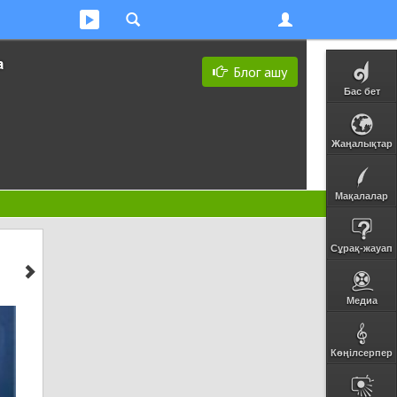
а
Блог ашу
Бас бет
Жаңалықтар
Мақалалар
Сұрақ-жауап
Медиа
Көңілсерпер