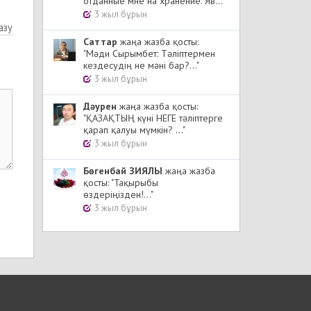
отданные мне на хранение. Яв..."
3 жыл бұрын
азу
Cаттар
жаңа жазба қосты:
"Мәди Сырымбет: Тәліптермен
кездесудің не мәні бар?..."
3 жыл бұрын
Дәурен
жаңа жазба қосты:
"ҚАЗАҚТЫҢ күні НЕГЕ тәліптерге
қарап қалуы мүмкін? ..."
3 жыл бұрын
Бөгенбай ЗИЯЛЫ
жаңа жазба
қосты: "Тақырыбы
өздеріңізден!..."
3 жыл бұрын