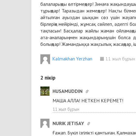
балаларыңды өлтірмеңдер! Зинаға жақындаушы 
тұрыңдар! Таразыдан жемеңдер! Нақты білмейт
айтылған ауыздан шыққан сөз үшін жауапқ
бірлеріңе мейірімді, жұмсақ сөйлеп, әдепті 
тақпасын! Басқалар жайлы жаман ойламаңдар! 
ата-аналарың мен жақындарың үшін болса да 
болыңдар! Жамандыққа жақсылық жасаңдар, іш
Kalmakhan Yerzhan
11 жыл бұрын
2
пікір
HUSAMUDDIN
МАША АЛЛА! НЕТКЕН КЕРЕМЕТ!
11 жыл бұрын
NURIK JETISAY
Ғажап. Бүкіл ізгілікті қамтыған. Қалма