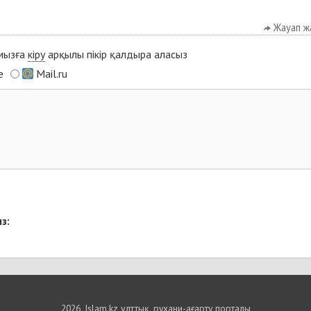
Жауап ж
ымызға
кіру
арқылы пікір қалдыра аласыз
e
Mail.ru
з:
2026, Islam.kz ұлттық, рухани-ағарту порталы