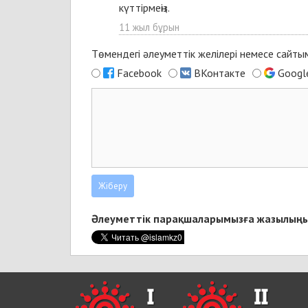
күттірмеңіз.
11 жыл бұрын
Төмендегі әлеуметтік желілері немесе сайт
Facebook
ВКонтакте
Googl
Әлеуметтік парақшаларымызға жазылыңы