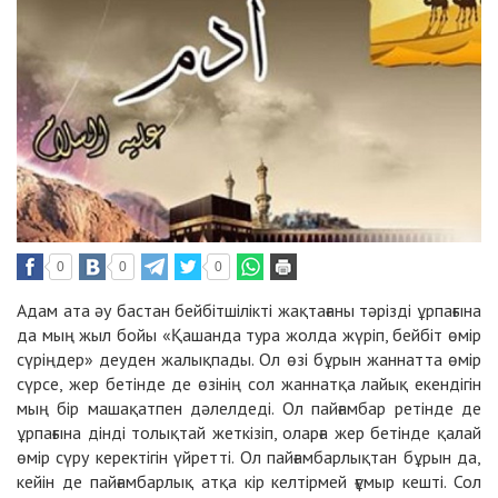
0
0
0
Адам ата әу бастан бейбітшілікті жақтағаны тәрізді ұрпағына
да мың жыл бойы «Қашанда тура жолда жүріп, бейбіт өмір
сүріңдер» деуден жалықпады. Ол өзі бұрын жаннатта өмір
сүрсе, жер бетінде де өзінің сол жаннатқа лайық екендігін
мың бір машақатпен дәлелдеді. Ол пайғамбар ретінде де
ұрпағына дінді толықтай жеткізіп, оларға жер бетінде қалай
өмір сүру керектігін үйретті. Ол пайғамбарлықтан бұрын да,
кейін де пайғамбарлық атқа кір келтірмей ғұмыр кешті. Сол