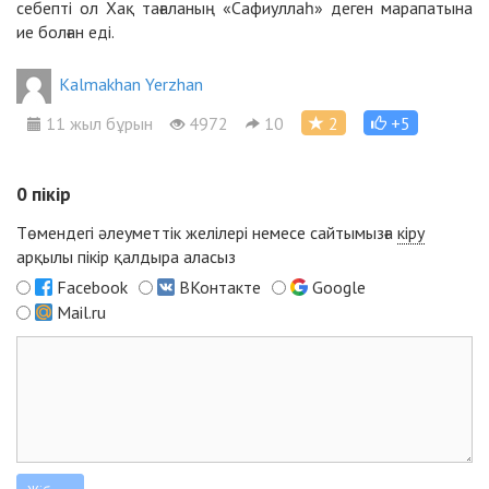
себепті ол Хақ тағаланың «Сафиуллаһ» деген марапатына
ие болған еді.
Kalmakhan Yerzhan
11 жыл бұрын
4972
10
2
+5
0
пікір
Төмендегі әлеуметтік желілері немесе сайтымызға
кіру
арқылы пікір қалдыра аласыз
Facebook
ВКонтакте
Google
Mail.ru