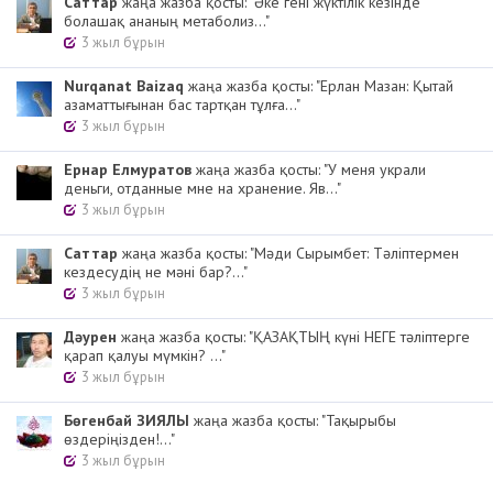
Cаттар
жаңа жазба қосты: "Әке гені жүктілік кезінде
болашақ ананың метаболиз..."
3 жыл бұрын
Nurqanat Baizaq
жаңа жазба қосты: "Ерлан Мазан: Қытай
азаматтығынан бас тартқан тұлға..."
3 жыл бұрын
Ернар Елмуратов
жаңа жазба қосты: "У меня украли
деньги, отданные мне на хранение. Яв..."
3 жыл бұрын
Cаттар
жаңа жазба қосты: "Мәди Сырымбет: Тәліптермен
кездесудің не мәні бар?..."
3 жыл бұрын
Дәурен
жаңа жазба қосты: "ҚАЗАҚТЫҢ күні НЕГЕ тәліптерге
қарап қалуы мүмкін? ..."
3 жыл бұрын
Бөгенбай ЗИЯЛЫ
жаңа жазба қосты: "Тақырыбы
өздеріңізден!..."
3 жыл бұрын