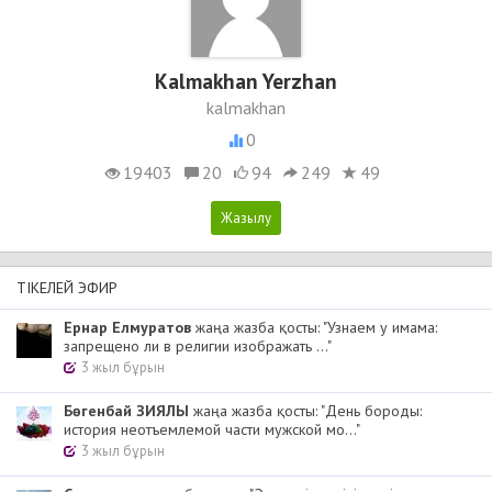
Kalmakhan Yerzhan
kalmakhan
0
19403
20
94
249
49
ТІКЕЛЕЙ ЭФИР
Ернар Елмуратов
жаңа жазба қосты: "Узнаем у имама:
запрещено ли в религии изображать ..."
3 жыл бұрын
Бөгенбай ЗИЯЛЫ
жаңа жазба қосты: "День бороды:
история неотъемлемой части мужской мо..."
3 жыл бұрын