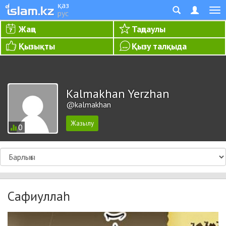
қаз
рус
Жаңа
Таңдаулы
Қызықты
Қызу талқыда
Kalmakhan Yerzhan
@kalmakhan
0
Сафиуллаһ